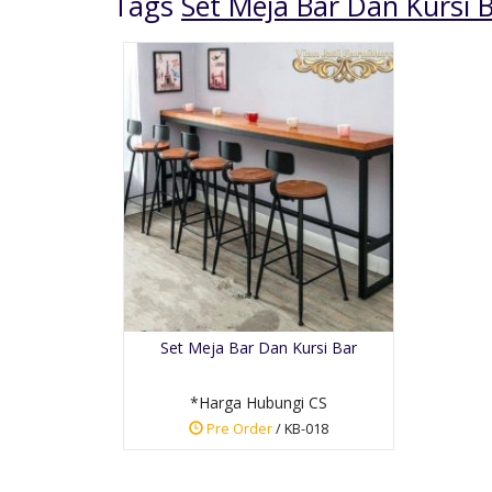
Tags
Set Meja Bar Dan Kursi 
Kursi Tamu Jati Ukiran
Jepara
*Harga Hubungi CS
Set Meja Bar Dan Kursi Bar
Pre Order
SKU: KTM-028
*Harga Hubungi CS
Pre Order
/ KB-018