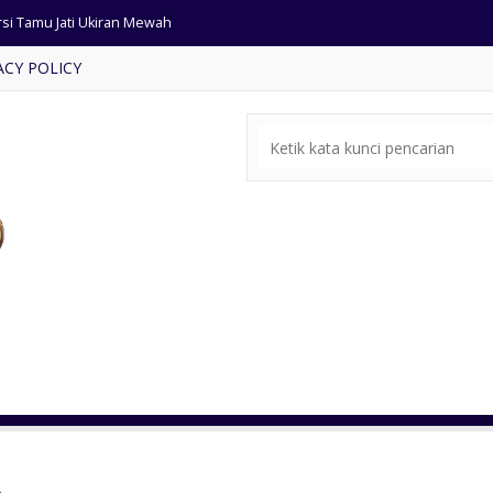
rsi Tamu Jati Ukiran Mewah
ACY POLICY
a Rias Cat Duco Klasik
ari Pintu 4 Ukiran Antik
rsi Tamu Ganesa Jumbo Jati
ari Sudut Kayu Jati Klasik
ari Pakaian Pintu 2 Jati
si Tamu Floris Ukiran Jepara
ain Tempat Tidur Villa Bali