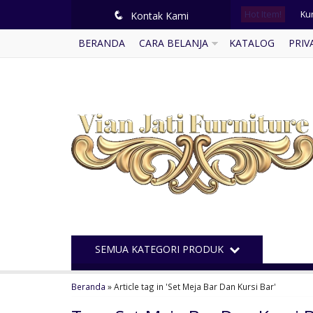
Hot Item!
Ku
q
Kontak Kami
BERANDA
CARA BELANJA
KATALOG
PRIV
Mej
Lem
Ku
Lem
Lem
Kur
Des
SEMUA KATEGORI PRODUK
Beranda
»
Article tag in 'Set Meja Bar Dan Kursi Bar'