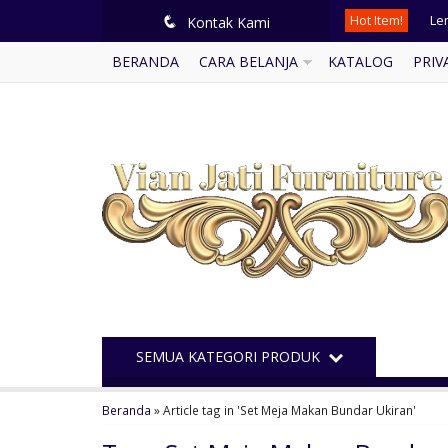
Hot Item!
Le
q
Kontak Kami
BERANDA
CARA BELANJA
KATALOG
PRIV
Lem
Bu
Ku
Kur
Mi
Me
Lem
SEMUA KATEGORI PRODUK
Beranda
»
Article tag in 'Set Meja Makan Bundar Ukiran'