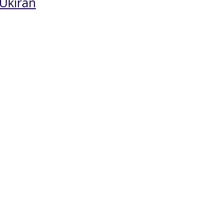
Ukiran
Meja Makan Jati Kursi
Kursi Makan San
Bolong
simpel
*Harga Hubungi CS
*Harga Hubungi 
Pre Order
Pre Order
SKU: SMM-035
SKU: KCR-015