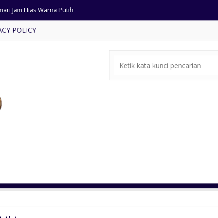
mari Jam Hias Warna Putih
ACY POLICY
ari Pakaian Pintu Kaca Antik
ffet Tv Minimalis Warna Putih
rsi Cafe Model Tropis Terbaru
si Tamu Ukiran Antik Jepara
mbar Masjid Minimalis Terbaru
ja Makan Modern Dudukan Busa
ari Pakaian Pintu3 Antik