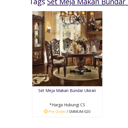
Tags
Set Meja Makan Bundar 
Sofa Mewah Ukiran
Jepara
*Harga Hubungi CS
Set Meja Makan Bundar Ukiran
Pre Order
SKU: SKD-001
*Harga Hubungi CS
Pre Order
/ SMMUM-020