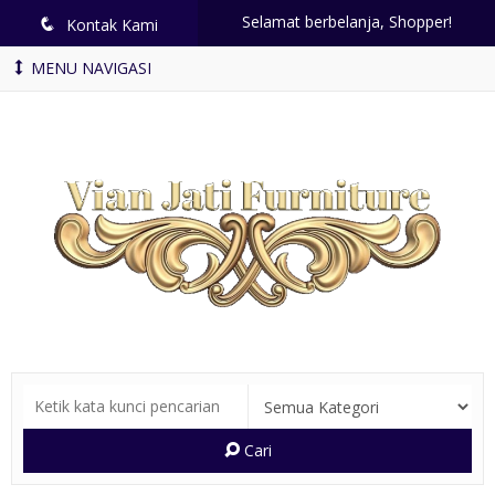
Selamat berbelanja, Shopper!
q
Kontak Kami
MENU NAVIGASI
Cari