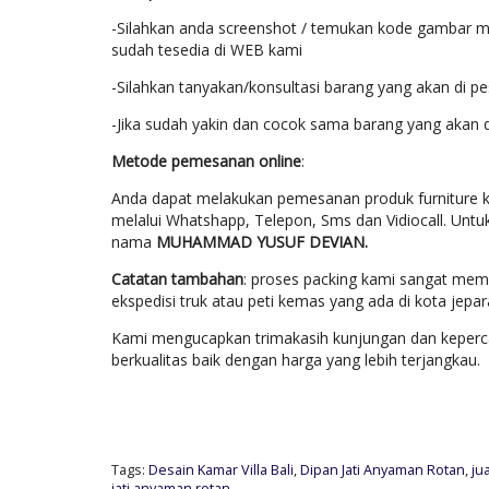
-Silahkan anda screenshot / temukan kode gambar mo
sudah tesedia di WEB kami
-Silahkan tanyakan/konsultasi barang yang akan di p
-Jika sudah yakin dan cocok sama barang yang akan 
Metode pemesanan online
:
Anda dapat melakukan pemesanan produk furniture k
melalui Whatshapp, Telepon, Sms dan Vidiocall. Untu
nama
MUHAMMAD YUSUF DEVIAN.
Catatan tambahan
: proses packing kami sangat mem
ekspedisi truk atau peti kemas yang ada di kota jep
Kami mengucapkan trimakasih kunjungan dan keperca
berkualitas baik dengan harga yang lebih terjangkau.
Tags:
Desain Kamar Villa Bali
,
Dipan Jati Anyaman Rotan
,
ju
jati anyaman rotan