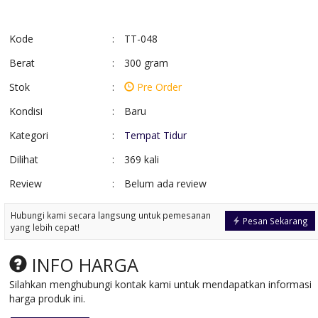
Kode
:
TT-048
Berat
:
300 gram
Stok
:
Pre Order
Kondisi
:
Baru
Kategori
:
Tempat Tidur
Dilihat
:
369 kali
Review
:
Belum ada review
Kursi Tamu Ganesa
Meja Rias Model 
Ukiran Mewah
Simpel
Hubungi kami secara langsung untuk pemesanan
*Harga Hubungi CS
*Harga Hubungi 
Pesan Sekarang
yang lebih cepat!
Pre Order
Pre Order
SKU: KTUM-042
SKU: MR-015
INFO HARGA
Silahkan menghubungi kontak kami untuk mendapatkan informasi
harga produk ini.