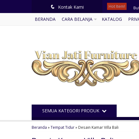
Hot Item!
Buf
q
Kontak Kami
BERANDA
CARA BELANJA
KATALOG
PRIV
Mi
Ku
Buf
Le
Tem
Kur
Se
SEMUA KATEGORI PRODUK
Beranda
»
Tempat Tidur
»
Desain Kamar Villa Bali