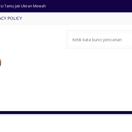
rsi Tamu Jati Ukiran Mewah
ACY POLICY
fet Tv Modern Jati Solid
mbar Masjid Kubah Ukir Jepara
a Rias Minimalis Kayu Jati
mar Set Ukiran Mewah Klasik
ar Set Kayu Jati Klasik
rsi Tamu Ukir Mewah Bellagio
ari Pintu 3 Minimalis Jati