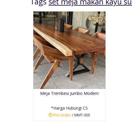
Tags
set meja makan kayu su
Meja Rias Ukir Jati
Jepara
*Harga Hubungi CS
Meja Trembesi Jumbo Modern
Pre Order
SKU: MR-001
*Harga Hubungi CS
Pre Order
/ MMT-005