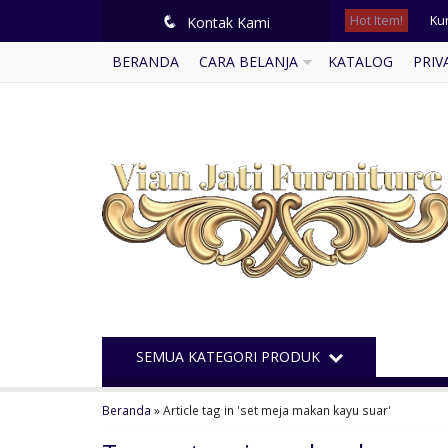
Hot Item!
Ku
q
Kontak Kami
BERANDA
CARA BELANJA
KATALOG
PRIV
Buf
Mi
Mej
Ka
Kam
Ku
Lem
SEMUA KATEGORI PRODUK
Beranda
»
Article tag in 'set meja makan kayu suar'