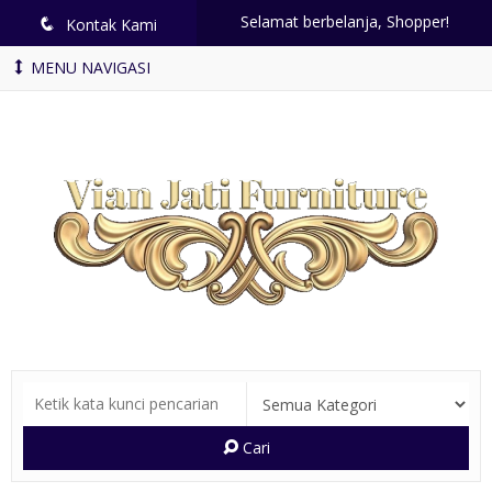
Selamat berbelanja, Shopper!
q
Kontak Kami
MENU NAVIGASI
Cari