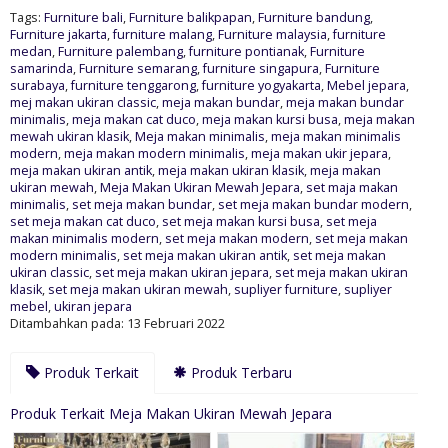
Tags:
Furniture bali
,
Furniture balikpapan
,
Furniture bandung
,
Furniture jakarta
,
furniture malang
,
Furniture malaysia
,
furniture
medan
,
Furniture palembang
,
furniture pontianak
,
Furniture
samarinda
,
Furniture semarang
,
furniture singapura
,
Furniture
surabaya
,
furniture tenggarong
,
furniture yogyakarta
,
Mebel jepara
,
mej makan ukiran classic
,
meja makan bundar
,
meja makan bundar
minimalis
,
meja makan cat duco
,
meja makan kursi busa
,
meja makan
mewah ukiran klasik
,
Meja makan minimalis
,
meja makan minimalis
modern
,
meja makan modern minimalis
,
meja makan ukir jepara
,
meja makan ukiran antik
,
meja makan ukiran klasik
,
meja makan
ukiran mewah
,
Meja Makan Ukiran Mewah Jepara
,
set maja makan
minimalis
,
set meja makan bundar
,
set meja makan bundar modern
,
set meja makan cat duco
,
set meja makan kursi busa
,
set meja
makan minimalis modern
,
set meja makan modern
,
set meja makan
modern minimalis
,
set meja makan ukiran antik
,
set meja makan
ukiran classic
,
set meja makan ukiran jepara
,
set meja makan ukiran
klasik
,
set meja makan ukiran mewah
,
supliyer furniture
,
supliyer
mebel
,
ukiran jepara
Ditambahkan pada: 13 Februari 2022
Produk Terkait
Produk Terbaru
Produk Terkait Meja Makan Ukiran Mewah Jepara