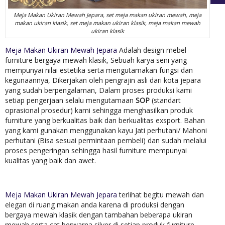
Meja Makan Ukiran Mewah Jepara, set meja makan ukiran mewah, meja
makan ukiran klasik, set meja makan ukiran klasik, meja makan mewah
ukiran klasik
Meja Makan Ukiran Mewah Jepara
Adalah design mebel
furniture bergaya mewah klasik, Sebuah karya seni yang
mempunyai nilai estetika serta mengutamakan fungsi dan
kegunaannya, Dikerjakan oleh pengrajin asli dari kota jepara
yang sudah berpengalaman, Dalam proses produksi kami
setiap pengerjaan selalu mengutamaan
SOP
(standart
oprasional prosedur) kami sehingga menghasilkan produk
furniture yang berkualitas baik dan berkualitas exsport. Bahan
yang kami gunakan menggunakan kayu Jati perhutani/ Mahoni
perhutani (Bisa sesuai permintaan pembeli) dan sudah melalui
proses pengeringan sehingga hasil furniture mempunyai
kualitas yang baik dan awet.
Meja Makan Ukiran Mewah Jepara
terlihat begitu mewah dan
elegan di ruang makan anda karena di produksi dengan
bergaya mewah klasik dengan tambahan beberapa ukiran
mewah serta cat berwarna silver di setiap produk furniture