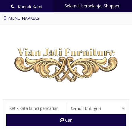
Selamat berbelanja, Shopper!
q
Kontak Kami
MENU NAVIGASI
Cari