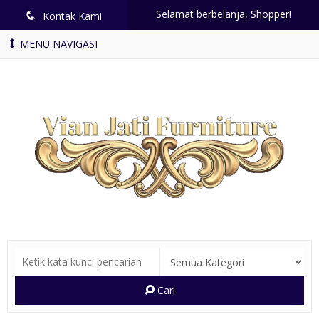
Selamat berbelanja, Shopper!
q
Kontak Kami
MENU NAVIGASI
Cari