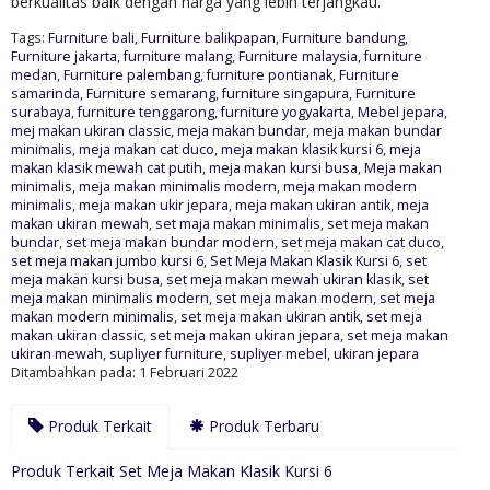
berkualitas baik dengan harga yang lebih terjangkau.
Tags:
Furniture bali
,
Furniture balikpapan
,
Furniture bandung
,
Furniture jakarta
,
furniture malang
,
Furniture malaysia
,
furniture
medan
,
Furniture palembang
,
furniture pontianak
,
Furniture
samarinda
,
Furniture semarang
,
furniture singapura
,
Furniture
surabaya
,
furniture tenggarong
,
furniture yogyakarta
,
Mebel jepara
,
mej makan ukiran classic
,
meja makan bundar
,
meja makan bundar
minimalis
,
meja makan cat duco
,
meja makan klasik kursi 6
,
meja
makan klasik mewah cat putih
,
meja makan kursi busa
,
Meja makan
minimalis
,
meja makan minimalis modern
,
meja makan modern
minimalis
,
meja makan ukir jepara
,
meja makan ukiran antik
,
meja
makan ukiran mewah
,
set maja makan minimalis
,
set meja makan
bundar
,
set meja makan bundar modern
,
set meja makan cat duco
,
set meja makan jumbo kursi 6
,
Set Meja Makan Klasik Kursi 6
,
set
meja makan kursi busa
,
set meja makan mewah ukiran klasik
,
set
meja makan minimalis modern
,
set meja makan modern
,
set meja
makan modern minimalis
,
set meja makan ukiran antik
,
set meja
makan ukiran classic
,
set meja makan ukiran jepara
,
set meja makan
ukiran mewah
,
supliyer furniture
,
supliyer mebel
,
ukiran jepara
Ditambahkan pada: 1 Februari 2022
Produk Terkait
Produk Terbaru
Produk Terkait Set Meja Makan Klasik Kursi 6