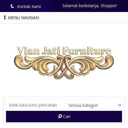
Selamat berbelanja, Shopper!
q
Kontak Kami
MENU NAVIGASI
Cari