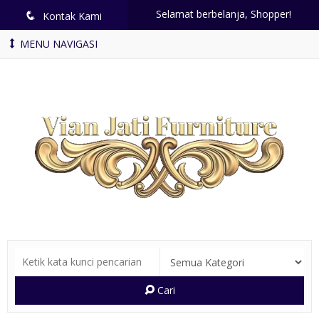
Selamat berbelanja, Shopper!
q
Kontak Kami
MENU NAVIGASI
Cari