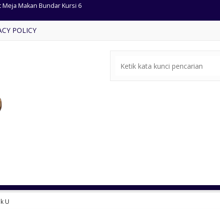
mar Set Klasik Gaya Eropa
ACY POLICY
ja Makan Jati Dudukan Busa
rsi Tamu Ukir Mewah Cat Emas
mbar Masjid Kombinasi Marmer
fet Tv Model Koboy Kayu Jati
ari Pakaian Antik Pintu 3
 Meja Makan Jati Kursi Cafe
t Meja Makan Bundar Kursi 6
k U