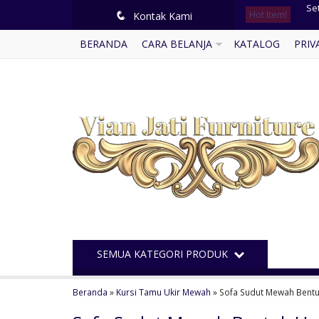
Hot Item!
Ka
q
Kontak Kami
BERANDA
CARA BELANJA
KATALOG
PRIV
Me
Ku
Mi
Buf
Lem
Set
Se
SEMUA KATEGORI PRODUK
Beranda
»
Kursi Tamu Ukir Mewah
»
Sofa Sudut Mewah Bentu