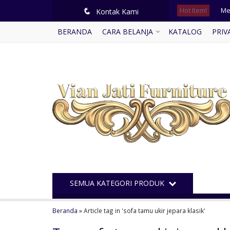
Hot Item!
Me
q
Kontak Kami
BERANDA
CARA BELANJA
KATALOG
PRIV
Me
Lem
Se
Lem
Le
Te
Me
SEMUA KATEGORI PRODUK
Beranda
»
Article tag in 'sofa tamu ukir jepara klasik'