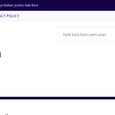
ja Makan Jumbo Kaki Besi
ACY POLICY
ja Makan Jati Kombinasi Busa
ari Pintu 4 Ukiran Jepara
t Meja Makan Modern Terbaru
ari Pakaian Pintu 6 Antik
mari Mewah Warna Putih Kaca
mapat Tidur Jati Model Salur
ja Makan Jumbo Ukiran Klasik