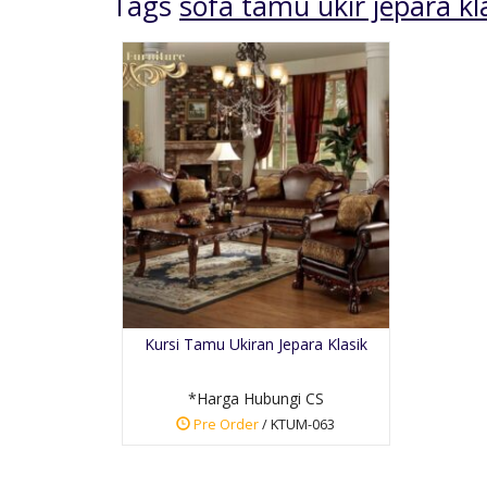
Tags
sofa tamu ukir jepara kl
Meja Makan Jati
Kombinasi Busa
*Harga Hubungi CS
Kursi Tamu Ukiran Jepara Klasik
Pre Order
SKU: SMM-017
*Harga Hubungi CS
Pre Order
/ KTUM-063