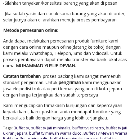
-Silahkan tanyakan/konsultasi barang yang akan di pesan
-Jika sudah yakin dan cocok sama barang yang akan di order,
selanjutnya akan di arahkan menuju proses pembayaran
Metode pemesanan online
:
Anda dapat melakukan pemesanan produk furniture kami
dengan cara online maupun ofline(datang ke toko) dengan
kami melalui Whatshapp, Telepon, Sms dan Vidiocall. Untuk
proses pembayaran dapat melalui transfer Via bank lokal atas
nama
MUHAMMAD YUSUF DEVIAN.
Catatan tambahan
: proses packing kami sangat memenuhi
standart pengiriman. Untuk
pengiriman
kami menggunakan
jasa ekspedisi truk atau peti kemas yang ada di kota jepara
dengan harga terjangkau dan sudah terpercaya
Kami mengucapkan trimakasih kunjungan dan kepercayaan
kepada kami, kami pastikan anda mendapat furniture yang
berkualitas baik dengan harga yang lebih terjangkau.
Tags:
Buffet tv
,
buffet tv jati minimalis
,
buffet tv jati retro
,
buffet tv jati
ukiran jepara
,
buffet tv mewah warna duco
,
Buffet Tv Mewah Warna
Putih
,
buffet tv minimalis
,
buffet tv minimalis terbaru
,
buffet tv