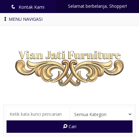
Selamat berbelanja, Shopper!
q
Kontak Kami
MENU NAVIGASI
Cari