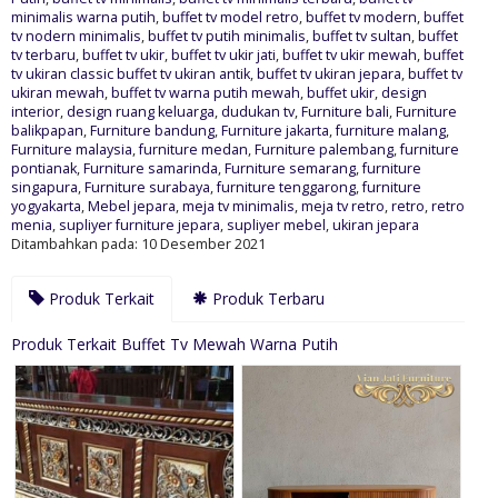
minimalis warna putih
,
buffet tv model retro
,
buffet tv modern
,
buffet
tv nodern minimalis
,
buffet tv putih minimalis
,
buffet tv sultan
,
buffet
tv terbaru
,
buffet tv ukir
,
buffet tv ukir jati
,
buffet tv ukir mewah
,
buffet
tv ukiran classic buffet tv ukiran antik
,
buffet tv ukiran jepara
,
buffet tv
ukiran mewah
,
buffet tv warna putih mewah
,
buffet ukir
,
design
interior
,
design ruang keluarga
,
dudukan tv
,
Furniture bali
,
Furniture
balikpapan
,
Furniture bandung
,
Furniture jakarta
,
furniture malang
,
Furniture malaysia
,
furniture medan
,
Furniture palembang
,
furniture
pontianak
,
Furniture samarinda
,
Furniture semarang
,
furniture
singapura
,
Furniture surabaya
,
furniture tenggarong
,
furniture
yogyakarta
,
Mebel jepara
,
meja tv minimalis
,
meja tv retro
,
retro
,
retro
menia
,
supliyer furniture jepara
,
supliyer mebel
,
ukiran jepara
Ditambahkan pada: 10 Desember 2021
Produk Terkait
Produk Terbaru
Produk Terkait Buffet Tv Mewah Warna Putih