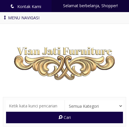
Selamat berbelanja, Shopper!
q
Kontak Kami
MENU NAVIGASI
Cari