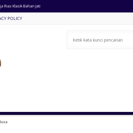
zebo Kayu Jati Atap Limas
ACY POLICY
 Kamar Tidur Minimalis Jati
rsi Tamu Ukiran Mewah Classic
t Kamar Tidur Gaya Eropa
si Tamu Jati Minimalis Antik
ja Makan Modern Dudukan Busa
ja Makan Bundar Ukiran Mewah
a Rias Klasik Bahan Jati
 Busa