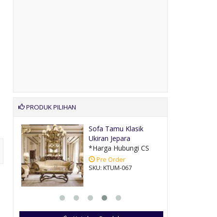
PRODUK PILIHAN
Kursi Tamu Syahrini
Ukir Jepar....
CS
*Harga Hubungi CS
Pre Order
SKU: KTUM-049