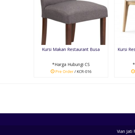
Kursi Makan Restaurant Busa
Kursi R
*Harga Hubungi CS
*
Pre Order
/ KCR-016
Vian Jati