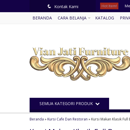
Hot Item!
q
Kontak Kami
Ga
BERANDA
CARA BELANJA
KATALOG
PRIV
Set
Ku
Se
Kur
Me
Me
Mej
SEMUA KATEGORI PRODUK
Beranda
»
Kursi Cafe Dan Restoran
»
Kursi Makan Klasik Full