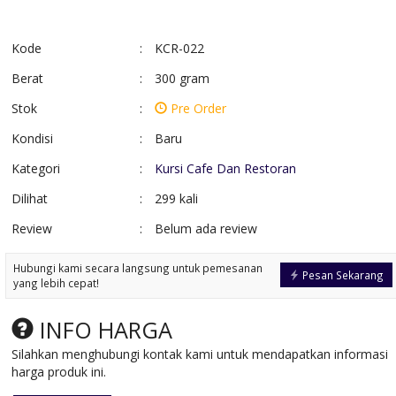
Kode
:
KCR-022
Berat
:
300 gram
Stok
:
Pre Order
Kondisi
:
Baru
Kategori
:
Kursi Cafe Dan Restoran
Dilihat
:
299 kali
Review
:
Belum ada review
Kursi Tamu Sudut
Sofa Tamu Klasik
Terpopuler
Ukiran Jepara
Hubungi kami secara langsung untuk pemesanan
*Harga Hubungi CS
*Harga Hubungi 
Pesan Sekarang
yang lebih cepat!
Pre Order
Pre Order
SKU: KTM-019
SKU: KTUM-067
INFO HARGA
Silahkan menghubungi kontak kami untuk mendapatkan informasi
harga produk ini.