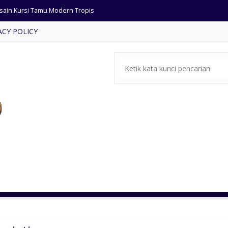
sain Kursi Tamu Modern Tropis
ACY POLICY
si Tamu Jati Ukiran Jepara
mari Pintu 4 Kaca Mewah
al Meja Makan Mewah Bundar
al Kursi Tamu Ukiran Mewah
mbar Masjid Ukiran Mewah
rsi Makan Kayu Jati Model A
e-bale Jati Ukira Jepara