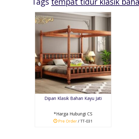
Tags
tempat tidur klasik baha
Tempat Tidur Model
Resort Bali
*Harga Hubungi CS
Dipan Klasik Bahan Kayu Jati
Pre Order
SKU: TT-029
*Harga Hubungi CS
Pre Order
/ TT-031