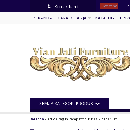
Hot Item!
De
q
Kontak Kami
BERANDA
CARA BELANJA
KATALOG
PRIV
Kur
Le
Ju
Ju
Mi
Ku
Bal
SEMUA KATEGORI PRODUK
Beranda
»
Article tag in 'tempat tidur klasik bahan jati'