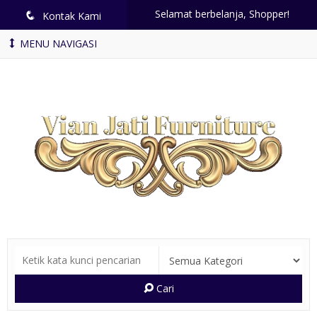
Selamat berbelanja, Shopper!
q
Kontak Kami
MENU NAVIGASI
Cari