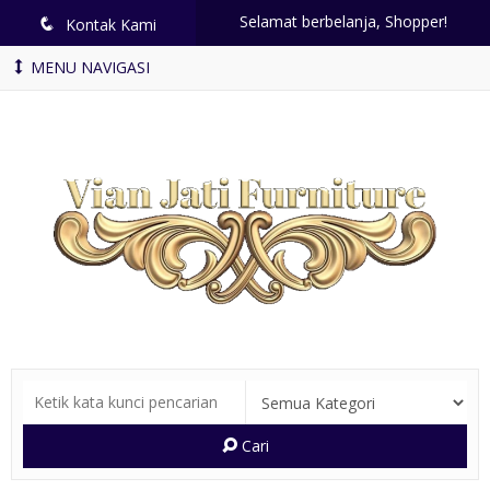
Selamat berbelanja, Shopper!
q
Kontak Kami
MENU NAVIGASI
Cari