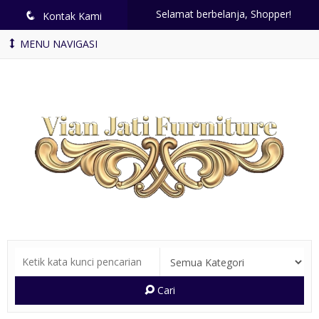
Selamat berbelanja, Shopper!
q
Kontak Kami
MENU NAVIGASI
Cari