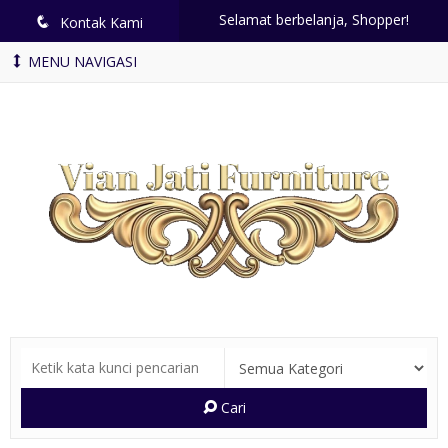
Selamat berbelanja, Shopper!
q
Kontak Kami
MENU NAVIGASI
Cari