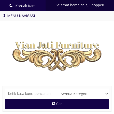
Selamat berbelanja, Shopper!
q
Kontak Kami
MENU NAVIGASI
Cari