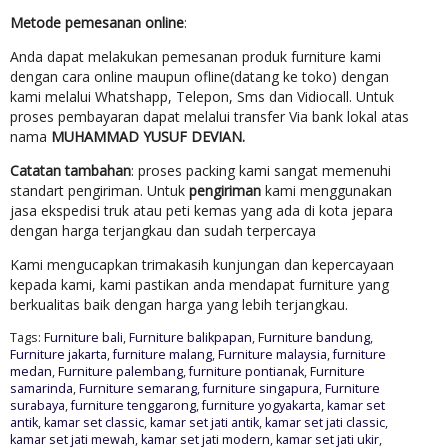
Metode pemesanan online
:
Anda dapat melakukan pemesanan produk furniture kami
dengan cara online maupun ofline(datang ke toko) dengan
kami melalui Whatshapp, Telepon, Sms dan Vidiocall. Untuk
proses pembayaran dapat melalui transfer Via bank lokal atas
nama
MUHAMMAD YUSUF DEVIAN.
Catatan tambahan
: proses packing kami sangat memenuhi
standart pengiriman. Untuk
pengiriman
kami menggunakan
jasa ekspedisi truk atau peti kemas yang ada di kota jepara
dengan harga terjangkau dan sudah terpercaya
Kami mengucapkan trimakasih kunjungan dan kepercayaan
kepada kami, kami pastikan anda mendapat furniture yang
berkualitas baik dengan harga yang lebih terjangkau.
Tags:
Furniture bali
,
Furniture balikpapan
,
Furniture bandung
,
Furniture jakarta
,
furniture malang
,
Furniture malaysia
,
furniture
medan
,
Furniture palembang
,
furniture pontianak
,
Furniture
samarinda
,
Furniture semarang
,
furniture singapura
,
Furniture
surabaya
,
furniture tenggarong
,
furniture yogyakarta
,
kamar set
antik
,
kamar set classic
,
kamar set jati antik
,
kamar set jati classic
,
kamar set jati mewah
,
kamar set jati modern
,
kamar set jati ukir
,