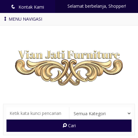
Selamat berbelanja, Shopper!
q
Kontak Kami
MENU NAVIGASI
Cari