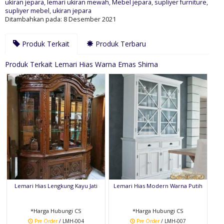
ukiran jepara
,
lemari ukiran mewah
,
Mebel jepara
,
supliyer furniture
,
supliyer mebel
,
ukiran jepara
Ditambahkan pada: 8 Desember 2021
Produk Terkait
Produk Terbaru
Produk Terkait Lemari Hias Warna Emas Shima
Lemari Hias Lengkung Kayu Jati
Lemari Hias Modern Warna Putih
*Harga Hubungi CS
*Harga Hubungi CS
Pre Order
/ LMH-004
Pre Order
/ LMH-007