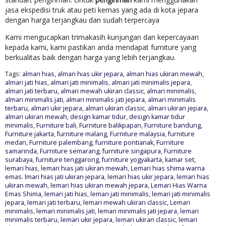
jasa ekspedisi truk atau peti kemas yang ada di kota jepara
dengan harga terjangkau dan sudah terpercaya
Kami mengucapkan trimakasih kunjungan dan kepercayaan
kepada kami, kami pastikan anda mendapat furniture yang
berkualitas baik dengan harga yang lebih terjangkau.
Tags:
almari hias
,
almari hias ukir jepara
,
almari hias ukiran mewah
,
almari jati hias
,
almari jati minimalis
,
almari jati minimalis jepara
,
almari jati terbaru
,
almari mewah ukiran classic
,
almari minimalis
,
almari minimalis jati
,
almari minimalis jati jepara
,
almari minimalis
terbaru
,
almari ukir jepara
,
almari ukiran classic
,
almari ukiran jepara
,
almari ukiran mewah
,
design kamar tidur
,
design kamar tidur
minimalis
,
Furniture bali
,
Furniture balikpapan
,
Furniture bandung
,
Furniture jakarta
,
furniture malang
,
Furniture malaysia
,
furniture
medan
,
Furniture palembang
,
furniture pontianak
,
Furniture
samarinda
,
Furniture semarang
,
furniture singapura
,
Furniture
surabaya
,
furniture tenggarong
,
furniture yogyakarta
,
kamar set
,
lemari hias
,
lemari hias jati ukiran mewah
,
Lemari hias shima warna
emas. lmari hias jati ukiran jepara
,
lemari hias ukir jepara
,
lemari hias
ukiran mewah
,
lemari hias ukiran mewah jepara
,
Lemari Hias Warna
Emas Shima
,
lemari jati hias
,
lemari jati minimalis
,
lemari jati minimalis
jepara
,
lemari jati terbaru
,
lemari mewah ukiran classic
,
Lemari
minimalis
,
lemari minimalis jati
,
lemari minimalis jati jepara
,
lemari
minimalis terbaru
,
lemari ukir jepara
,
lemari ukiran classic
,
lemari