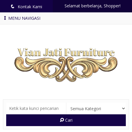
Selamat berbelanja, Shopper!
q
Kontak Kami
MENU NAVIGASI
Cari