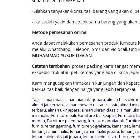
sudah tesedia di WEB kami
-Silahkan tanyakan/konsultasi barang yang akan di p
-Jika sudah yakin dan cocok sama barang yang akan 
Metode pemesanan online
:
Anda dapat melakukan pemesanan produk furniture k
melalui Whatshapp, Telepon, Sms dan Vidiocall. Untu
MUHAMMAD YUSUF DEVIAN.
Catatan tambahan
: proses packing kami sangat mem
ekspedisi truk atau peti kemas yang ada di kota jep
Kami mengucapkan trimakasih kunjungan dan keperca
berkualitas baik dengan harga yang lebih terjangkau.
Tags:
almari hias
,
almari hias ukir jepara
,
almari hias ukir
almari jati terbaru
,
almari mewah ukiran classic
,
almari min
terbaru
,
almari ukir jepara
,
almari ukiran classic
,
almari uki
minimalis
,
Furniture bali
,
Furniture balikpapan
,
Furniture 
medan
,
Furniture palembang
,
furniture pontianak
,
Furnitu
furniture tenggarong
,
furniture yogyakarta
,
kamar set
,
lema
lemari jati minimalis
,
lemari jati minimalis jepara
,
lemari jati
lemari minimalis jati jepara
,
lemari minimalis terbaru
,
lemar