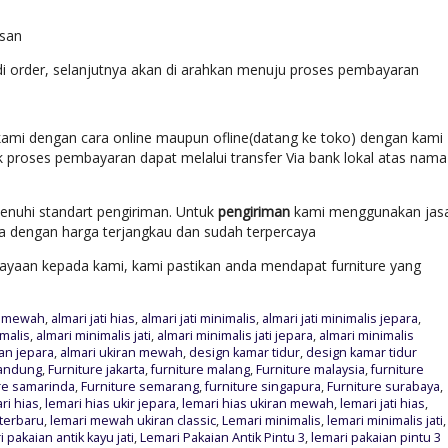
esan
di order, selanjutnya akan di arahkan menuju proses pembayaran
ami dengan cara online maupun ofline(datang ke toko) dengan kami
k proses pembayaran dapat melalui transfer Via bank lokal atas nama
enuhi standart pengiriman. Untuk
pengiriman
kami menggunakan jas
ara dengan harga terjangkau dan sudah terpercaya
yaan kepada kami, kami pastikan anda mendapat furniture yang
an mewah
,
almari jati hias
,
almari jati minimalis
,
almari jati minimalis jepara
,
imalis
,
almari minimalis jati
,
almari minimalis jati jepara
,
almari minimalis
ran jepara
,
almari ukiran mewah
,
design kamar tidur
,
design kamar tidur
bandung
,
Furniture jakarta
,
furniture malang
,
Furniture malaysia
,
furniture
re samarinda
,
Furniture semarang
,
furniture singapura
,
Furniture surabaya
,
ri hias
,
lemari hias ukir jepara
,
lemari hias ukiran mewah
,
lemari jati hias
,
 terbaru
,
lemari mewah ukiran classic
,
Lemari minimalis
,
lemari minimalis jati
,
i pakaian antik kayu jati
,
Lemari Pakaian Antik Pintu 3
,
lemari pakaian pintu 3