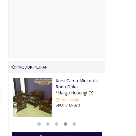
PRODUK PILIHAN
alis
Kursi Sofa Tamu
Mewah Jepara
CS
*Harga Hubungi CS
Pre Order
SKU: KTUM-055