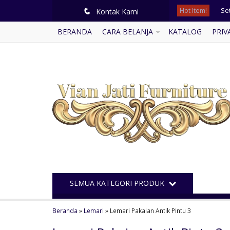
Hot Item!
Mim
q
Kontak Kami
BERANDA
CARA BELANJA
KATALOG
PRIV
Bu
Buf
Pod
Kur
Le
Set
Set
SEMUA KATEGORI PRODUK
Beranda
»
Lemari
»
Lemari Pakaian Antik Pintu 3