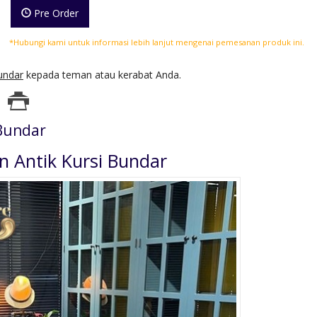
Pre Order
*Hubungi kami untuk informasi lebih lanjut mengenai pemesanan produk ini.
undar
kepada teman atau kerabat Anda.
 Bundar
 Antik Kursi Bundar