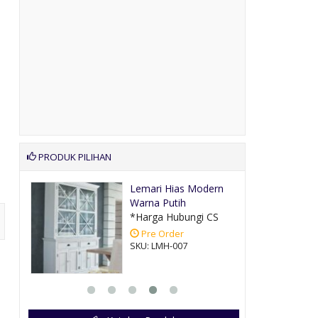
PRODUK PILIHAN
ern
Meja Makan Modern
Mewah 6 Kurs....
CS
*Harga Hubungi CS
Pre Order
SKU: SMMUM-015