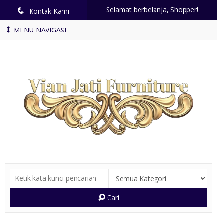
Selamat berbelanja, Shopper!
q
Kontak Kami
MENU NAVIGASI
Cari