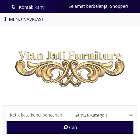
Selamat berbelanja, Shopper!
q
Kontak Kami
MENU NAVIGASI
Cari