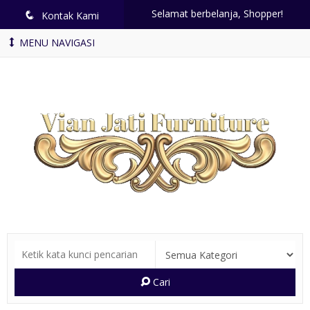
Selamat berbelanja, Shopper!
q
Kontak Kami
MENU NAVIGASI
Cari