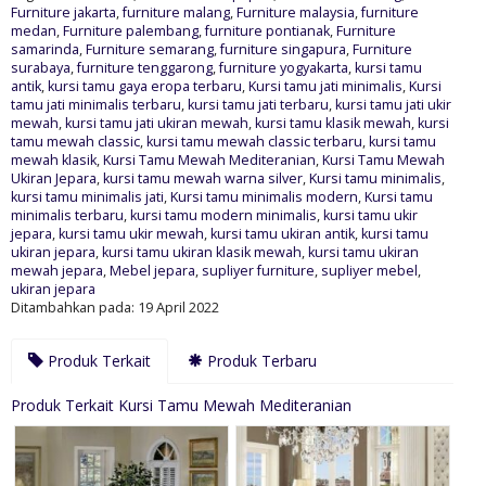
Furniture jakarta
,
furniture malang
,
Furniture malaysia
,
furniture
medan
,
Furniture palembang
,
furniture pontianak
,
Furniture
samarinda
,
Furniture semarang
,
furniture singapura
,
Furniture
surabaya
,
furniture tenggarong
,
furniture yogyakarta
,
kursi tamu
antik
,
kursi tamu gaya eropa terbaru
,
Kursi tamu jati minimalis
,
Kursi
tamu jati minimalis terbaru
,
kursi tamu jati terbaru
,
kursi tamu jati ukir
mewah
,
kursi tamu jati ukiran mewah
,
kursi tamu klasik mewah
,
kursi
tamu mewah classic
,
kursi tamu mewah classic terbaru
,
kursi tamu
mewah klasik
,
Kursi Tamu Mewah Mediteranian
,
Kursi Tamu Mewah
Ukiran Jepara
,
kursi tamu mewah warna silver
,
Kursi tamu minimalis
,
kursi tamu minimalis jati
,
Kursi tamu minimalis modern
,
Kursi tamu
minimalis terbaru
,
kursi tamu modern minimalis
,
kursi tamu ukir
jepara
,
kursi tamu ukir mewah
,
kursi tamu ukiran antik
,
kursi tamu
ukiran jepara
,
kursi tamu ukiran klasik mewah
,
kursi tamu ukiran
mewah jepara
,
Mebel jepara
,
supliyer furniture
,
supliyer mebel
,
ukiran jepara
Ditambahkan pada: 19 April 2022
Produk Terkait
Produk Terbaru
Produk Terkait Kursi Tamu Mewah Mediteranian