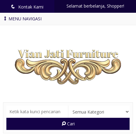
Selamat berbelanja, Shopper!
q
Kontak Kami
MENU NAVIGASI
Cari