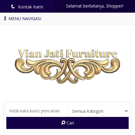
Selamat berbelanja, Shopper!
q
Kontak Kami
MENU NAVIGASI
Cari