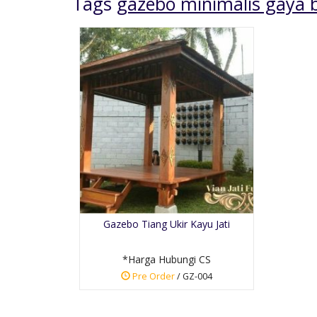
Tags
gazebo minimalis gaya b
Tempat Tidur Ukir
Mewah Klasik
*Harga Hubungi CS
Gazebo Tiang Ukir Kayu Jati
Pre Order
SKU: TT-010
*Harga Hubungi CS
Pre Order
/ GZ-004