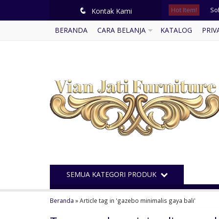
Hot Item!
So
q
Kontak Kami
BERANDA
CARA BELANJA
KATALOG
PRIV
Lem
Ku
Lem
Me
Se
Le
Ge
SEMUA KATEGORI PRODUK
Beranda
»
Article tag in 'gazebo minimalis gaya bali'