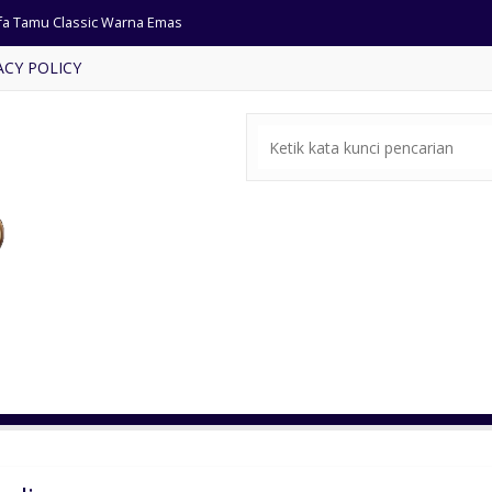
fa Tamu Classic Warna Emas
ACY POLICY
ari Jam Antik Kayu Jati ukir
rsi Bar Sandaran Lengkung
ari Pakaian Pintu Kaca Antik
ja Makan Mewah Ukiran Klasik
t Meja Makan Jumbo Kayu Suar
mari Pakaian Pintu 4 Modern
byok Kayu Jati Ukuran Jumbo