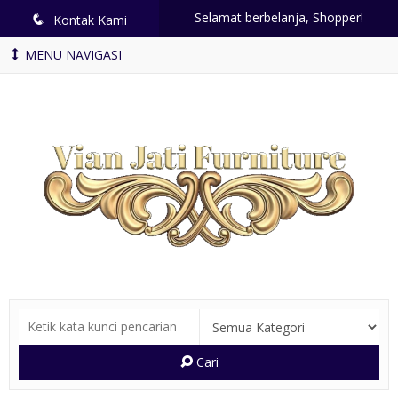
Selamat berbelanja, Shopper!
q
Kontak Kami
MENU NAVIGASI
Cari