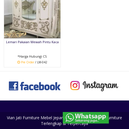
Lemari Pakaian Mewah Pintu Kaca
*Harga Hubungi CS
Pre Order
/ LM-042
Vian Jati Furniture Mebel Jepara - Toko Mebel Online Furniture
Terlengkap & Terpercaya