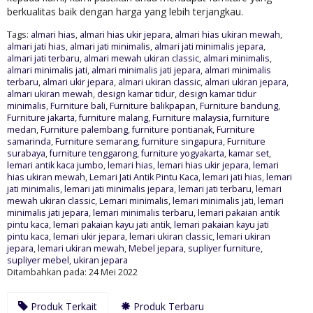
berkualitas baik dengan harga yang lebih terjangkau.
Tags:
almari hias
,
almari hias ukir jepara
,
almari hias ukiran mewah
,
almari jati hias
,
almari jati minimalis
,
almari jati minimalis jepara
,
almari jati terbaru
,
almari mewah ukiran classic
,
almari minimalis
,
almari minimalis jati
,
almari minimalis jati jepara
,
almari minimalis
terbaru
,
almari ukir jepara
,
almari ukiran classic
,
almari ukiran jepara
,
almari ukiran mewah
,
design kamar tidur
,
design kamar tidur
minimalis
,
Furniture bali
,
Furniture balikpapan
,
Furniture bandung
,
Furniture jakarta
,
furniture malang
,
Furniture malaysia
,
furniture
medan
,
Furniture palembang
,
furniture pontianak
,
Furniture
samarinda
,
Furniture semarang
,
furniture singapura
,
Furniture
surabaya
,
furniture tenggarong
,
furniture yogyakarta
,
kamar set
,
lemari antik kaca jumbo
,
lemari hias
,
lemari hias ukir jepara
,
lemari
hias ukiran mewah
,
Lemari Jati Antik Pintu Kaca
,
lemari jati hias
,
lemari
jati minimalis
,
lemari jati minimalis jepara
,
lemari jati terbaru
,
lemari
mewah ukiran classic
,
Lemari minimalis
,
lemari minimalis jati
,
lemari
minimalis jati jepara
,
lemari minimalis terbaru
,
lemari pakaian antik
pintu kaca
,
lemari pakaian kayu jati antik
,
lemari pakaian kayu jati
pintu kaca
,
lemari ukir jepara
,
lemari ukiran classic
,
lemari ukiran
jepara
,
lemari ukiran mewah
,
Mebel jepara
,
supliyer furniture
,
supliyer mebel
,
ukiran jepara
Ditambahkan pada: 24 Mei 2022
Produk Terkait
Produk Terbaru