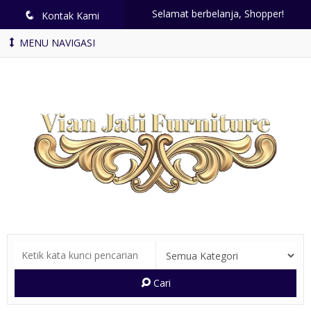
Selamat berbelanja, Shopper!
q
Kontak Kami
MENU NAVIGASI
Cari