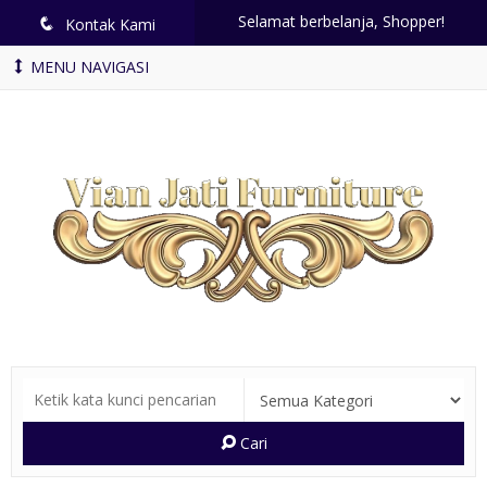
Selamat berbelanja, Shopper!
q
Kontak Kami
MENU NAVIGASI
Cari