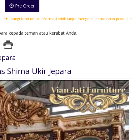
Pre Order
*Hubungi kami untuk informasi lebih lanjut mengenai pemesanan produk ini.
para
kepada teman atau kerabat Anda.
epara
as Shima Ukir Jepara