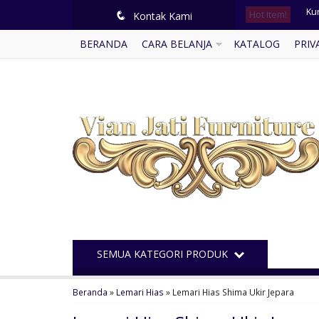
Hot Item!
Le
q
Kontak Kami
BERANDA
CARA BELANJA
KATALOG
PRIV
Buf
Le
Me
Kur
Mej
Kur
Ku
SEMUA KATEGORI PRODUK
Beranda
»
Lemari Hias
»
Lemari Hias Shima Ukir Jepara