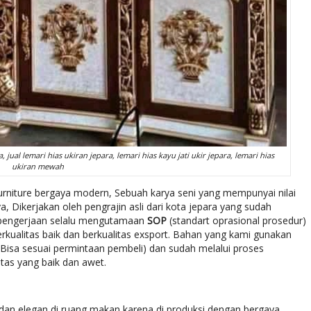
 jual lemari hias ukiran jepara, lemari hias kayu jati ukir jepara, lemari hias
ukiran mewah
urniture bergaya modern, Sebuah karya seni yang mempunyai nilai
 Dikerjakan oleh pengrajin asli dari kota jepara yang sudah
 pengerjaan selalu mengutamaan
SOP
(standart oprasional prosedur)
rkualitas baik dan berkualitas exsport. Bahan yang kami gunakan
(Bisa sesuai permintaan pembeli) dan sudah melalui proses
tas yang baik dan awet.
 dan elegan di ruang makan karena di produksi dengan bergaya