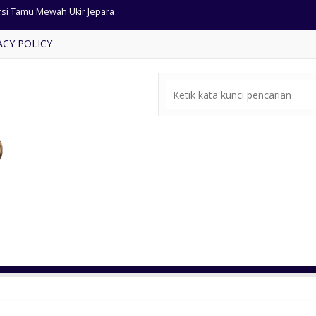
mari Hias Modern Warna Putih
ACY POLICY
fet Tv Jati Anyaman Rotan
mari Pakaian Sleding Pintu 3
ja Konsole Mewah Gaya Eropa
si Tamu Jati Minimalis
a Tv Minimalis Jati Kombinasi Rotan
si Tamu Floris Ukiran Jepara
rsi Tamu Mewah Ukir Jepara