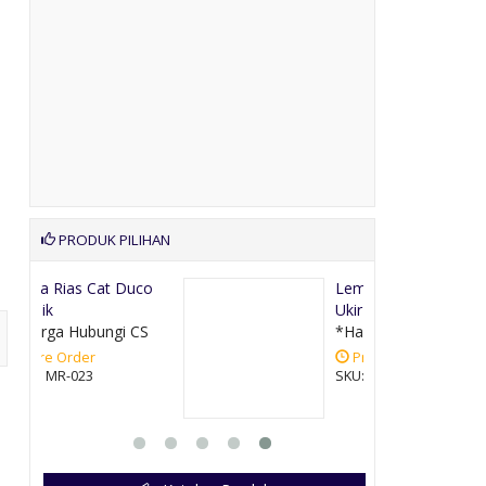
PRODUK PILIHAN
uco
Lemari Pakaian Jati
Ukir Antik
CS
*Harga Hubungi CS
Pre Order
SKU: LM-039