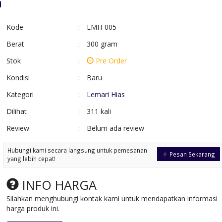
a
Kode
:
LMH-005
Berat
:
300 gram
Stok
:
Pre Order
Kondisi
:
Baru
Kategori
:
Lemari Hias
Dilihat
:
311 kali
Review
:
Belum ada review
Buffet Tv Retro Kayu
Meja Rias Cat D
Jati Soli....
Klasik
Hubungi kami secara langsung untuk pemesanan
*Harga Hubungi CS
*Harga Hubungi 
Pesan Sekarang
yang lebih cepat!
Pre Order
Pre Order
SKU: BT-007
SKU: MR-023
INFO HARGA
Silahkan menghubungi kontak kami untuk mendapatkan informasi
harga produk ini.