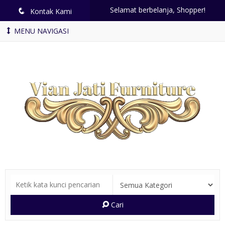
Selamat berbelanja, Shopper!
q
Kontak Kami
MENU NAVIGASI
Cari