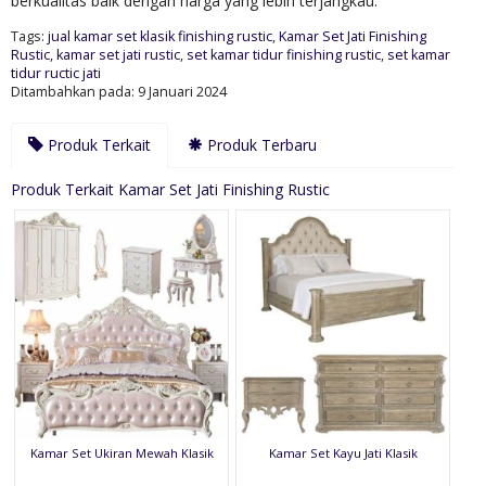
berkualitas baik dengan harga yang lebih terjangkau.
Tags:
jual kamar set klasik finishing rustic
,
Kamar Set Jati Finishing
Rustic
,
kamar set jati rustic
,
set kamar tidur finishing rustic
,
set kamar
tidur ructic jati
Ditambahkan pada: 9 Januari 2024
Produk Terkait
Produk Terbaru
Produk Terkait Kamar Set Jati Finishing Rustic
Kamar Set Ukiran Mewah Klasik
Kamar Set Kayu Jati Klasik