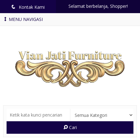
Selamat berbelanja, Shopper!
q
Kontak Kami
MENU NAVIGASI
Cari