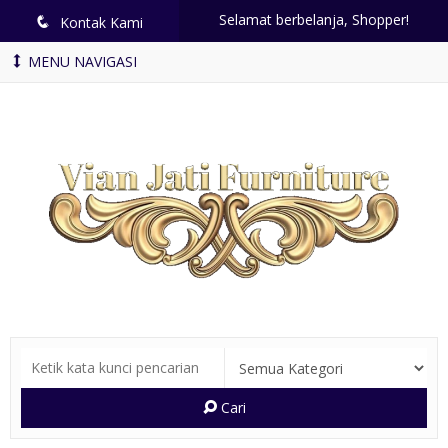
Selamat berbelanja, Shopper!
q
Kontak Kami
MENU NAVIGASI
Cari