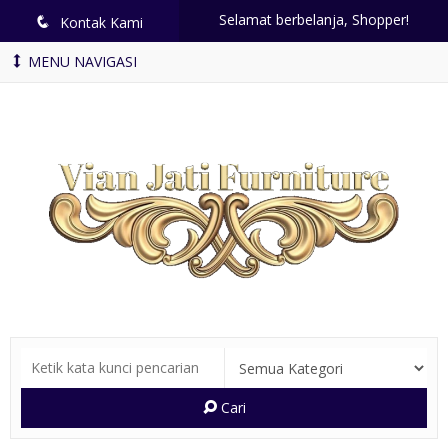
Selamat berbelanja, Shopper!
q
Kontak Kami
MENU NAVIGASI
Cari