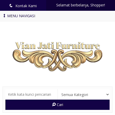
Selamat berbelanja, Shopper!
q
Kontak Kami
MENU NAVIGASI
Cari