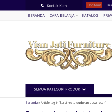
Hot Item!
Ku
q
Kontak Kami
BERANDA
CARA BELANJA
KATALOG
PRIV
Mi
Ku
Se
Me
Me
Me
Ku
SEMUA KATEGORI PRODUK
Beranda
»
Article tag in 'kursi resto dudukan busa rotan'