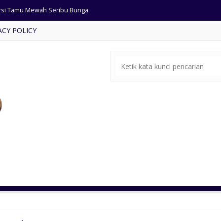
rsi Tamu Mewah Seribu Bunga
ACY POLICY
mbar Masjid Full Ukiran Mewah
rsi Tamu Modern Dudukan Busa
t Meja Makan Kursi Busa Jok
ja Makan Minimalis Kursi Busa
ja Makan Jati Kursi Hiroshima
ja Makan Antik Kursi Bundar
rsi Tamu Ukir Mewah Cat Emas