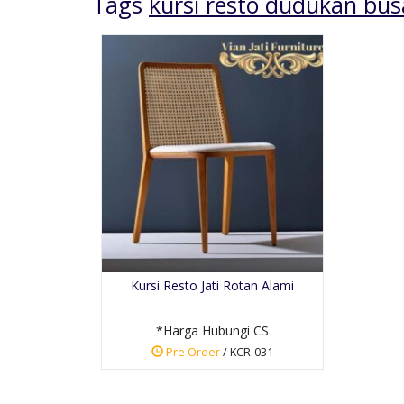
Tags
kursi resto dudukan bus
Lemari Pakaian Pintu
4 Jati
*Harga Hubungi CS
Kursi Resto Jati Rotan Alami
Pre Order
SKU: LM-007
*Harga Hubungi CS
Pre Order
/ KCR-031