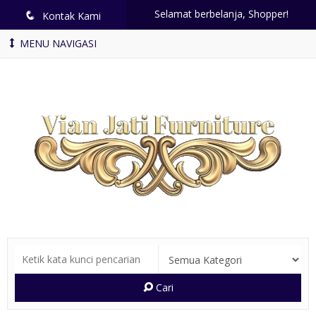
Selamat berbelanja, Shopper!
q
Kontak Kami
MENU NAVIGASI
Cari