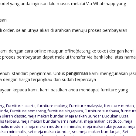
del yang anda inginkan lalu masuk melalui Via Whatshapp yang
esan
di order, selanjutnya akan di arahkan menuju proses pembayaran
ami dengan cara online maupun ofline(datang ke toko) dengan kami
k proses pembayaran dapat melalui transfer Via bank lokal atas nama
enuhi standart pengiriman. Untuk
pengiriman
kami menggunakan jas
ara dengan harga terjangkau dan sudah terpercaya
yaan kepada kami, kami pastikan anda mendapat furniture yang
ung
,
Furniture jakarta
,
furniture malang
,
Furniture malaysia
,
furniture medan
,
rinda
,
Furniture semarang
,
furniture singapura
,
Furniture surabaya
,
furnitur
ukiran classic
,
meja makan bundar
,
Meja Makan Bundar Dudukan Busa
,
is terbaru
,
meja makan bundar warna natural
,
meja makan cat duco
,
meja
imalis modern
,
meja makan modern minimalis
,
meja makan ukir jepara
,
meja
akan minimalis
,
set meja makan bundar
,
set meja makan bundar jati
,
Set