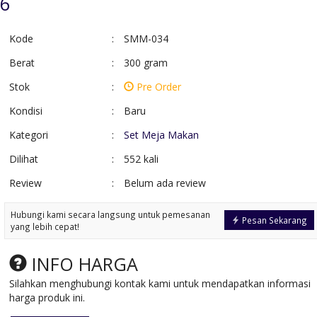
 6
Kode
:
SMM-034
Berat
:
300 gram
Stok
:
Pre Order
Kondisi
:
Baru
Kategori
:
Set Meja Makan
Dilihat
:
552 kali
Review
:
Belum ada review
Kursi Resto Jati
Set Meja Bar Da
Anyaman Rotan
Kursi Bar
Hubungi kami secara langsung untuk pemesanan
*Harga Hubungi CS
*Harga Hubungi 
Pesan Sekarang
yang lebih cepat!
Pre Order
Pre Order
SKU: KCR-028
SKU: KB-018
INFO HARGA
Silahkan menghubungi kontak kami untuk mendapatkan informasi
harga produk ini.