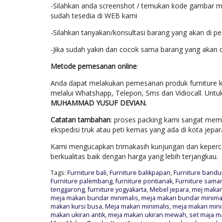
-Silahkan anda screenshot / temukan kode gambar mo
sudah tesedia di WEB kami
-Silahkan tanyakan/konsultasi barang yang akan di p
-Jika sudah yakin dan cocok sama barang yang akan 
Metode pemesanan online
:
Anda dapat melakukan pemesanan produk furniture k
melalui Whatshapp, Telepon, Sms dan Vidiocall. Untu
MUHAMMAD YUSUF DEVIAN.
Catatan tambahan
: proses packing kami sangat mem
ekspedisi truk atau peti kemas yang ada di kota jep
Kami mengucapkan trimakasih kunjungan dan keperca
berkualitas baik dengan harga yang lebih terjangkau.
Tags:
Furniture bali
,
Furniture balikpapan
,
Furniture band
Furniture palembang
,
furniture pontianak
,
Furniture sama
tenggarong
,
furniture yogyakarta
,
Mebel jepara
,
mej makan 
meja makan bundar minimalis
,
meja makan bundar minimal
makan kursi busa
,
Meja makan minimalis
,
meja makan min
makan ukiran antik
,
meja makan ukiran mewah
,
set maja m