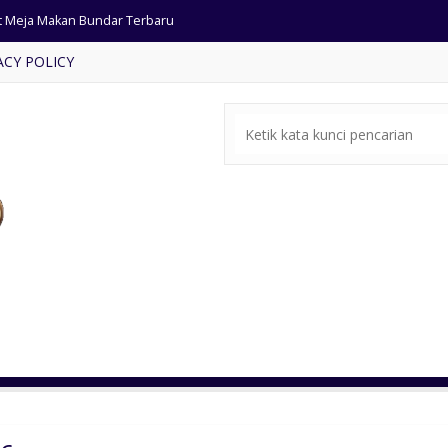
t Meja Makan Antik Jumbo
ACY POLICY
rsi Tamu Minimalis Terbaru
fet TV Kayu Jati Retro
rsi Bar Besi Dudukan Bundar
ari Pakaian Pintu 6 Antik
mari Hias Warna Emas Shima
ja Rias Minimalis Kaca Geser
t Meja Makan Bundar Terbaru