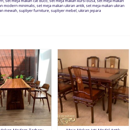
rn
,
set meja makan cat duco
,
set meja makan kursi busa
,
set meja makan
an modern minimalis
,
set meja makan ukiran antik
,
set meja makan ukiran
ran mewah
,
supliyer furniture
,
supliyer mebel
,
ukiran jepara