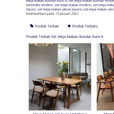
Meja Makan Bundar Kursi 6
,
set meja makan bundar mode
minimalis modern
,
set meja makan modern
,
set meja mak
classic
,
set meja makan ukiran jepara
,
set meja makan uki
Ditambahkan pada: 13 Januari 2022
Produk Terkait
Produk Terbaru
Produk Terkait Set Meja Makan Bundar Kursi 6