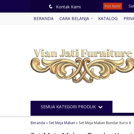
Hot Item!
Se
q
Kontak Kami
BERANDA
CARA BELANJA
KATALOG
PRIV
Ku
Buf
Ku
Lem
Le
Me
Se
SEMUA KATEGORI PRODUK
Beranda
»
Set Meja Makan
»
Set Meja Makan Bundar Kursi 6