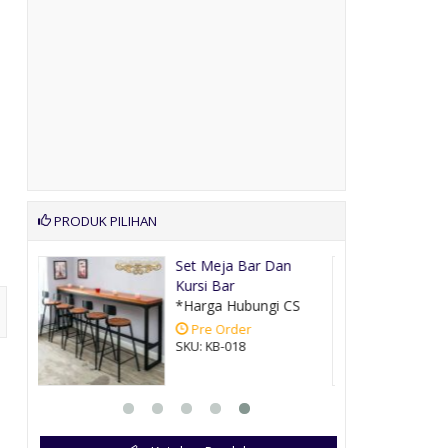
PRODUK PILIHAN
n
Lemari Kayu Jati Antik
Pintu 4
CS
*Harga Hubungi CS
Pre Order
SKU: LM-008