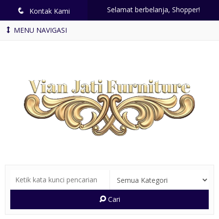
Selamat berbelanja, Shopper!
q
Kontak Kami
MENU NAVIGASI
Cari