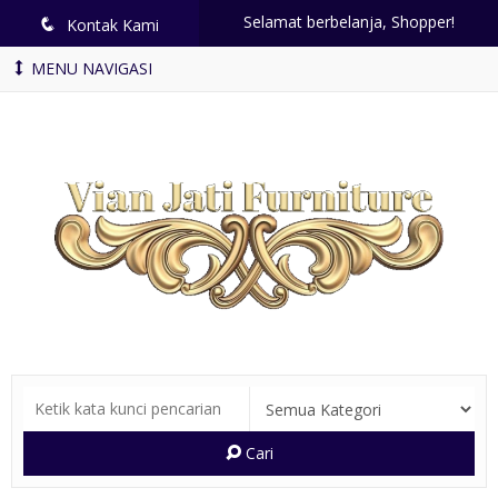
Selamat berbelanja, Shopper!
q
Kontak Kami
MENU NAVIGASI
Cari