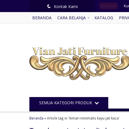
Hot Item!
Kur
q
Kontak Kami
BERANDA
CARA BELANJA
KATALOG
PRIV
Se
Mi
Ku
Po
Kur
Me
Se
SEMUA KATEGORI PRODUK
Beranda
»
Article tag in 'lemari minimalis kayu jati kaca'