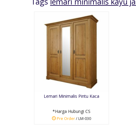
Tags
lemari minimalis kayu ja
Kursi Bar Sandaran
Pendek Jati
*Harga Hubungi CS
Lemari Minimalis Pintu Kaca
Pre Order
SKU: KB-003
*Harga Hubungi CS
Pre Order
/ LM-030