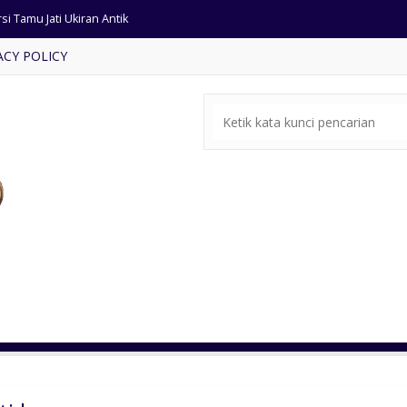
si Tamu Jati Ukiran Antik
ACY POLICY
t Sofa Tamu Modern Minimalis
mbar Masjid Kombinasi Marmer
rsi Tamu Outdoor Kayu Jati
dium Mimbar Minimalis Jepara
si Restorant Kayu Jati
ja Makan Marmer Rangka Besi
t Sofa Tamu Retro Terlaris