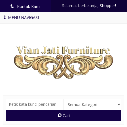
Selamat berbelanja, Shopper!
q
Kontak Kami
MENU NAVIGASI
Cari