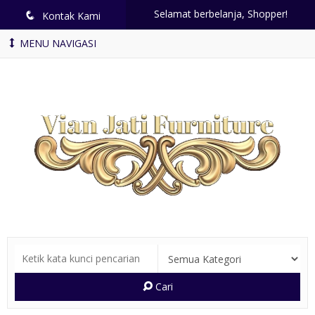
Selamat berbelanja, Shopper!
q
Kontak Kami
MENU NAVIGASI
Cari