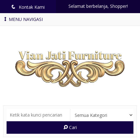
Selamat berbelanja, Shopper!
q
Kontak Kami
MENU NAVIGASI
Cari