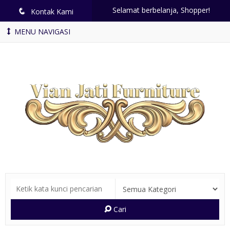
Selamat berbelanja, Shopper!
q
Kontak Kami
MENU NAVIGASI
Cari